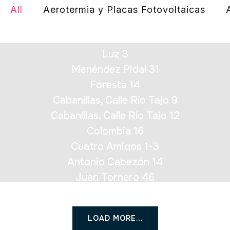
All
Aerotermia y Placas Fotovoltaicas
Luz 3
Menéndez Pidal 31
Foresta 14
Cabanillas, Calle Río Tajo 9
Cabanillas, Calle Río Tajo 12
Colombia 16
Cuatro Amigos 1-3
Antonio Cabezón 14
Juan Tornero 46
LOAD MORE…